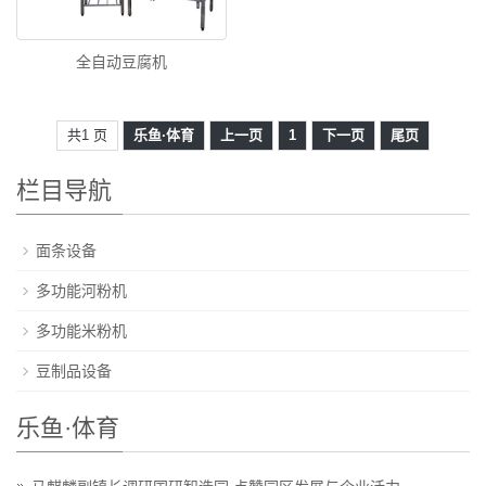
全自动豆腐机
共1 页
乐鱼·体育
上一页
1
下一页
尾页
栏目导航
面条设备
多功能河粉机
多功能米粉机
豆制品设备
乐鱼·体育