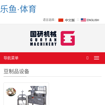
乐鱼·体育
语言选择：
∷
导航菜单
Toggl
navig
豆制品设备