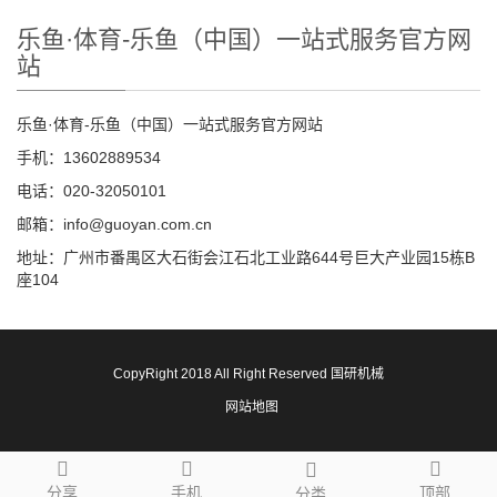
乐鱼·体育-乐鱼（中国）一站式服务官方网
站
乐鱼·体育-乐鱼（中国）一站式服务官方网站
手机：13602889534
电话：020-32050101
邮箱：info@guoyan.com.cn
地址：广州市番禺区大石街会江石北工业路644号巨大产业园15栋B
座104
CopyRight 2018 All Right Reserved 国研机械
网站地图
分享
手机
顶部
分类