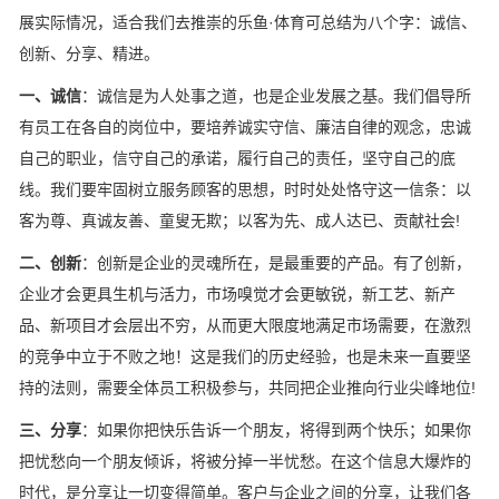
展实际情况，适合我们去推崇的乐鱼·体育可总结为八个字：诚信、
创新、分享、精进。
一、诚信
：诚信是为人处事之道，也是企业发展之基。我们倡导所
有员工在各自的岗位中，要培养诚实守信、廉洁自律的观念，忠诚
自己的职业，信守自己的承诺，履行自己的责任，坚守自己的底
线。我们要牢固树立服务顾客的思想，时时处处恪守这一信条：以
客为尊、真诚友善、童叟无欺；以客为先、成人达已、贡献社会!
二、创新
：创新是企业的灵魂所在，是最重要的产品。有了创新，
企业才会更具生机与活力，市场嗅觉才会更敏锐，新工艺、新产
品、新项目才会层出不穷，从而更大限度地满足市场需要，在激烈
的竞争中立于不败之地！这是我们的历史经验，也是未来一直要坚
持的法则，需要全体员工积极参与，共同把企业推向行业尖峰地位!
三、分享
：如果你把快乐告诉一个朋友，将得到两个快乐；如果你
把忧愁向一个朋友倾诉，将被分掉一半忧愁。在这个信息大爆炸的
时代，是分享让一切变得简单。客户与企业之间的分享，让我们各