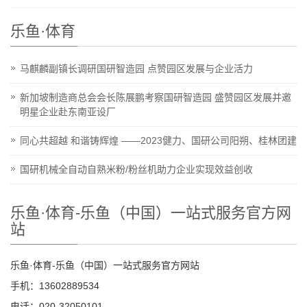
乐鱼·体育
马麒麟副镇长调研国研智造园 点赞园区发展与企业活力
新加坡制造商总会会长陈展鹏考察国研智造园 盛赞园区发展并邀
明星企业赴东南亚设厂
同心共超越 和谐铸辉煌 ——2023健力、国研公司阳朔、桂林团建
国研机械全自动自熟米粉/粉丝机助力企业实现效益创收
乐鱼·体育-乐鱼（中国）一站式服务官方网
站
乐鱼·体育-乐鱼（中国）一站式服务官方网站
手机：13602889534
电话：020-32050101