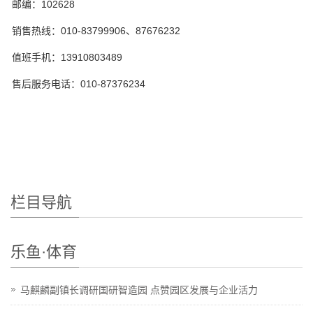
邮编：102628
销售热线：010-83799906、87676232
值班手机：13910803489
售后服务电话：010-87376234
栏目导航
乐鱼·体育
马麒麟副镇长调研国研智造园 点赞园区发展与企业活力