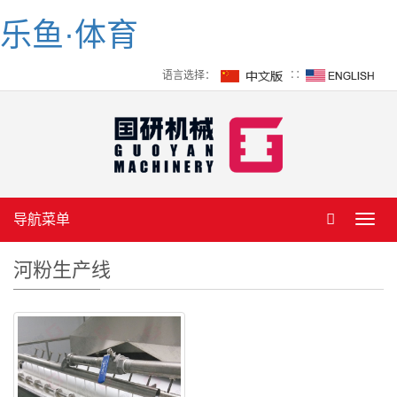
乐鱼·体育
语言选择：
∷
导航菜单
Toggl
navig
河粉生产线