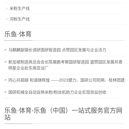
米粉生产线
河粉生产线
乐鱼·体育
马麒麟副镇长调研国研智造园 点赞园区发展与企业活力
新加坡制造商总会会长陈展鹏考察国研智造园 盛赞园区发展并邀
明星企业赴东南亚设厂
同心共超越 和谐铸辉煌 ——2023健力、国研公司阳朔、桂林团建
国研机械全自动自熟米粉/粉丝机助力企业实现效益创收
乐鱼·体育-乐鱼（中国）一站式服务官方网
站