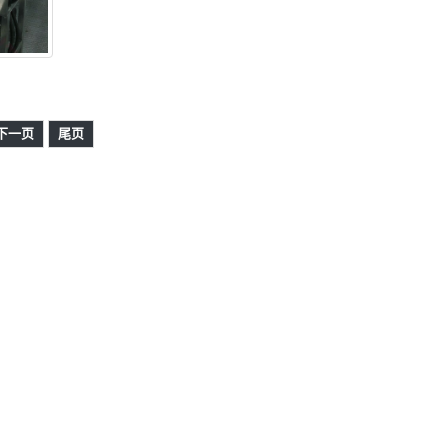
下一页
尾页