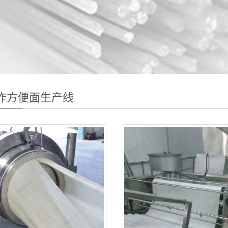
炸方便面生产线