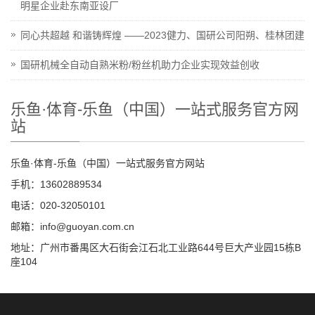
明星企业赴东南亚设厂
同心共超越 和谐铸辉煌 ——2023健力、国研公司阳朔、桂林团建
国研机械全自动自熟米粉/粉丝机助力企业实现效益创收
乐鱼·体育-乐鱼（中国）一站式服务官方网
站
乐鱼·体育-乐鱼（中国）一站式服务官方网站
手机：13602889534
电话：020-32050101
邮箱：info@guoyan.com.cn
地址：广州市番禺区大石街会江石北工业路644号巨大产业园15栋B
座104