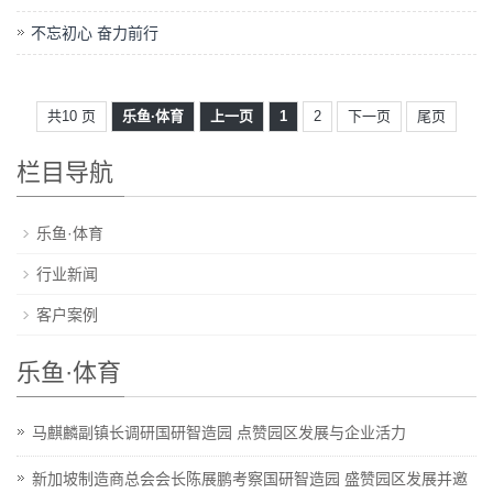
不忘初心 奋力前行
共10 页
乐鱼·体育
上一页
1
2
下一页
尾页
栏目导航
乐鱼·体育
行业新闻
客户案例
乐鱼·体育
马麒麟副镇长调研国研智造园 点赞园区发展与企业活力
新加坡制造商总会会长陈展鹏考察国研智造园 盛赞园区发展并邀