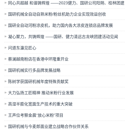
同心共超越 和谐铸辉煌 ——2023健力、国研公司阳朔、桂林团建
国研机械全自动自熟米粉/粉丝机助力企业实现效益创收
国研全自动河粉凉皮机，助力国内各大凉皮连锁店品牌发展
凝心聚力，共铸辉煌 ——国研、健力清远古龙峡团建活动见闻
问道东灜见匠心
蔡澜越南粉店在香港中环隆重开业
国研机械实行多品牌发展战略
陈树学获国研机械年度特殊贡献奖
大力弘扬工匠精神 推动米粉行业发展
高湿半膨化宽面生产技术的重大突破
王声位考察金晨“放心米粉”项目
国研机械与今麦郎面业建立战略合作伙伴关系