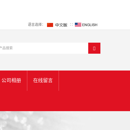
语言选择：
∷
公司相册
在线留言