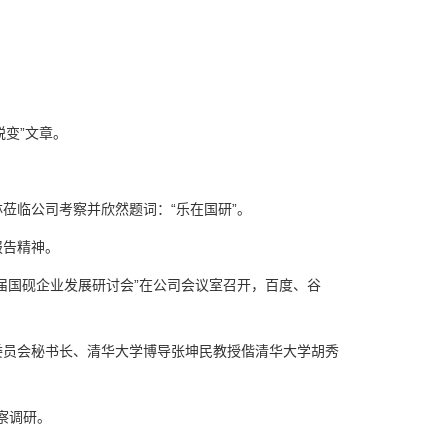
蜕变”文章。
林莅临公司考察并欣然题词：“乐在国研”。
报告精神。
第一届国砚企业发展研讨会”在公司会议室召开，百度、谷
作委员会秘书长、清华大学博导张坤民教授偕清华大学胡秀
察调研。