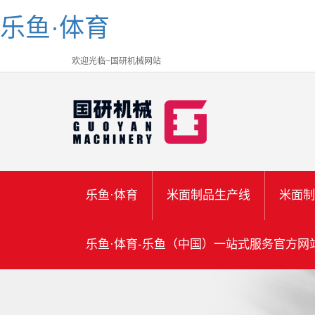
乐鱼·体育
欢迎光临~国研机械网站
乐鱼·体育
米面制品生产线
米面制
乐鱼·体育-乐鱼（中国）一站式服务官方网