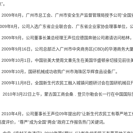
”。
、2009年8月，广州市总工会、广州市安全生产监督管理局授予公司“全国
2009年8月，公司入选广东省企业联合会、广东省企业家协会理事单位，
、2009年9月，公司董事长兼总经理王声位应德国奔驰公司邀请访问柏林
2009年9月16日，公司总部迁入广州市中央商务区(CBD)的华港商务大
、2009年10月1日，中国驻美大使周文重先生在美国华盛顿亲切接见前
、2009年10月，国研机械成功收购广州市海珠区华辉食品设备厂。
、2009年11月8日，全国新生代农民工融入城镇问题研讨会在国研机械召
、 2010年3月22日上午，蒙古国工商会桑﹒登贝尔勒会长一行在中国
、2010年4月，公司董事长王声位09年提出的“让新生代农民工有尊严地
度评价，“尊严”成为全国“两会”政府工作报告热门关键词。