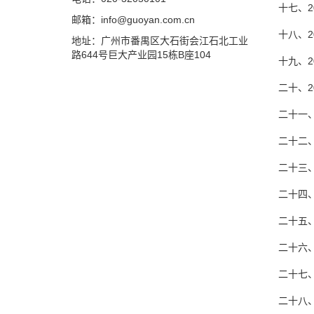
十七、
邮箱：info@guoyan.com.cn
十八、2
地址：广州市番禺区大石街会江石北工业
路644号巨大产业园15栋B座104
十九、
二十、
二十一、
二十二
二十三
二十四
二十五
二十六
二十七、
二十八、