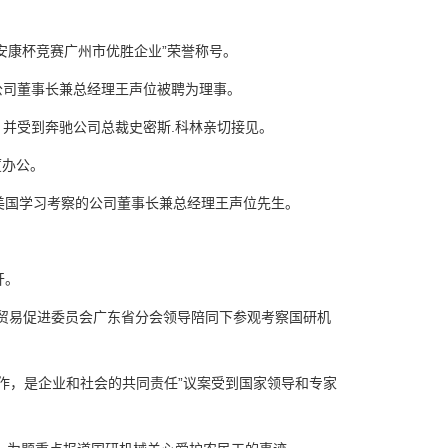
安康杯竞赛广州市优胜企业”荣誉称号。
公司董事长兼总经理王声位被聘为理事。
，并受到奔驰公司总裁史密斯.科林亲切接见。
厦办公。
往美国学习考察的公司董事长兼总经理王声位先生。
开。
国际贸易促进委员会广东省分会领导陪同下参观考察国研机
工作，是企业和社会的共同责任”议案受到国家领导和专家