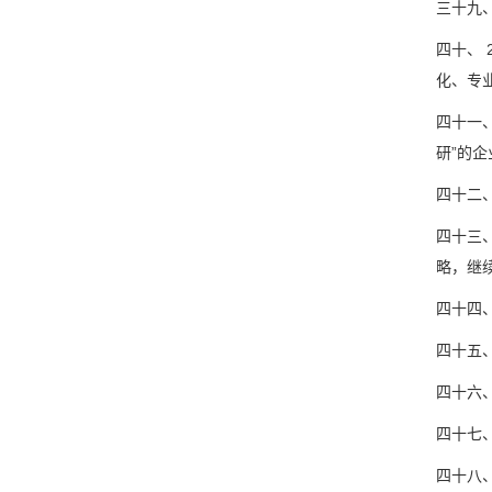
三十九、
四十、
化、专
四十一
研”的企
四十二、
四十三、
略，继
四十四
四十五、
四十六、
四十七
四十八