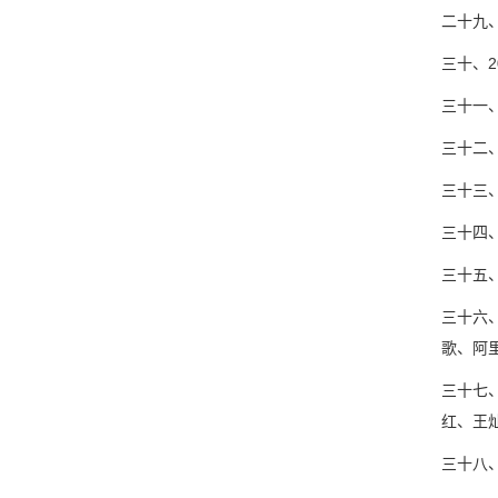
二十九
三十、2
三十一
三十二、
三十三、
三十四、
三十五、
三十六、
歌、阿
三十七
红、王
三十八、