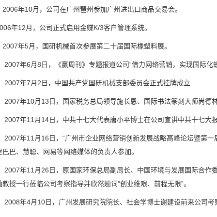
、2006年10月，公司在广州琶州参加广州进出口商品交易会。
006年12月，公司正式启用金蝶K/3客户管理系统。
、2007年5月，国研机械首次参展第二十届国际橡塑料展。
 2007年6月8日，《赢周刊》专题报道公司“借力网络营销，实现国际化
 2007年7月2日，中国共产党国研机械支部委员会正式挂牌成立
 2007年10月13日，国家税务总局领导施长恩、国际书法篆刻大师尚德
 2007年11月14日，中共十七大代表唐小平博士在公司宣讲中共十七大
 2007年11月16日，“广州市企业网络营销创新发展战略高峰论坛暨
里巴巴、慧聪、网易等网络媒体的负责人参加。
、 2007年11月26日，原国家环保总局副局长、中国环境与发展国际合
灿教授一行莅临公司考察指导并欣然题词“创业维艰、前程无限”。
 2008年4月10日，广州发展研究院院长、社会学博士谢建设前来公司考