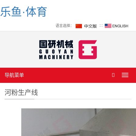
乐鱼·体育
语言选择：
∷
导航菜单
Toggl
navig
河粉生产线