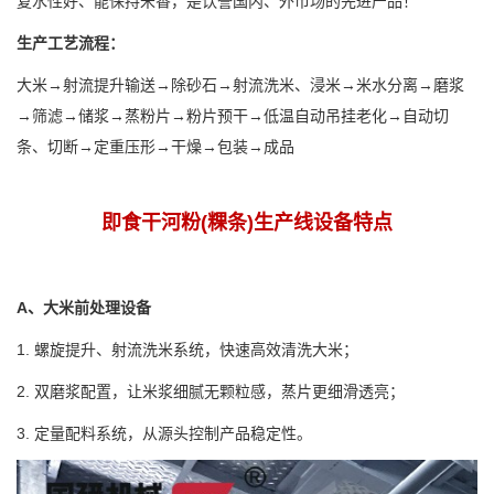
复水性好、能保持米香，是饮誉国内、外市场的先进产品！
生产工艺流程：
大米→射流提升输送→除砂石→射流洗米、浸米→米水分离→磨浆
→筛滤→储浆→蒸粉片→粉片预干→低温自动吊挂老化→自动切
条、切断→定重压形→干燥→包装→成品
即食干河粉(粿条)生产线设备特点
A、大米前处理设备
1. 螺旋提升、射流洗米系统，快速高效清洗大米；
2. 双磨浆配置，让米浆细腻无颗粒感，蒸片更细滑透亮；
3. 定量配料系统，从源头控制产品稳定性。