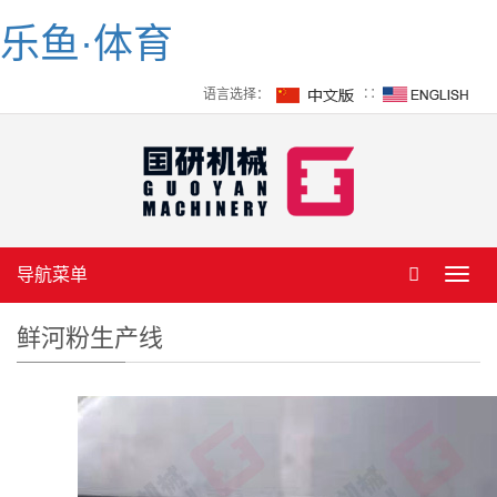
乐鱼·体育
语言选择：
∷
导航菜单
Toggl
navig
鲜河粉生产线